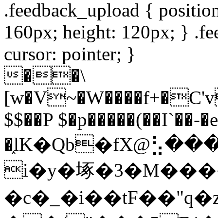
.feedback_upload { position:
160px; height: 120px; } .fe
cursor: pointer; }
��\
[w�V~�W����f+�C'v
$$��P $�p�����(��I`��-�e
�֑lK�Qb�fX@⣣���
i�y�㙇�3�M����
�c�_�i��tF��"q�z